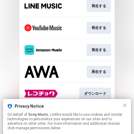
再生する
再生する
再生する
再生する
ダウンロード
Privacy Notice
On behalf of
Sony Music
, Linkfire would like to use cookies and similar
ダウンロード
technologies to personalize your experiences on our sites and to
advertise on other sites. For more information and additional choices
click manage permissions below.
This page may contain affiliate links.