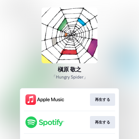
槇原 敬之
「Hungry Spider」
再生する
再生する