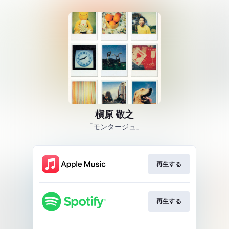
槇原 敬之
「モンタージュ」
再生する
再生する