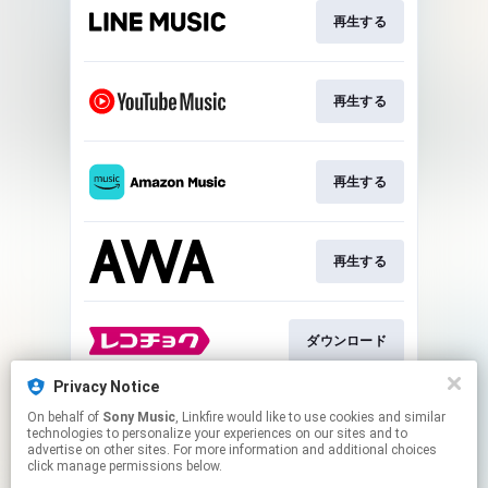
再生する
再生する
再生する
再生する
ダウンロード
Privacy Notice
On behalf of
Sony Music
, Linkfire would like to use cookies and similar
ダウンロード
technologies to personalize your experiences on our sites and to
advertise on other sites. For more information and additional choices
click manage permissions below.
This page may contain affiliate links.