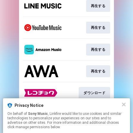
再生する
再生する
再生する
再生する
ダウンロード
Privacy Notice
On behalf of
Sony Music
, Linkfire would like to use cookies and similar
ダウンロード
technologies to personalize your experiences on our sites and to
advertise on other sites. For more information and additional choices
click manage permissions below.
This page may contain affiliate links.